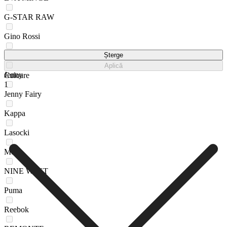
G-STAR RAW
Gino Rossi
GO SOFT
Șterge
Aplică
Jenny
Culoare
1
Jenny Fairy
Kappa
Lasocki
Mexx
NINE WEST
Puma
Reebok