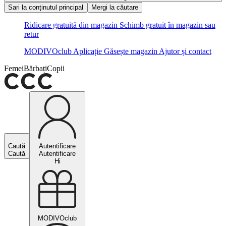
Sari la conținutul principal
Mergi la căutare
Ridicare gratuită din magazin
Schimb gratuit în magazin sau
retur
MODIVOclub
Aplicație
Găsește magazin
Ajutor și contact
Femei
Bărbați
Copii
Caută
Autentificare
Caută
Autentificare
Hi
MODIVOclub