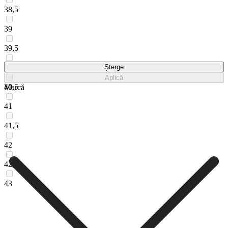
38,5
39
39,5
40
Șterge
Aplică
40,5
Marcă
41
41,5
42
42,5
43