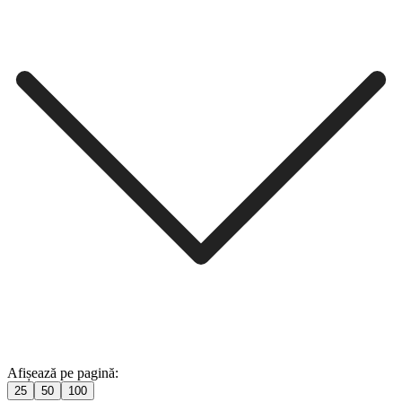
Afișează pe pagină:
25
50
100