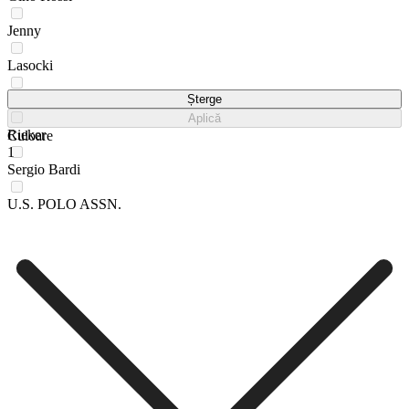
Jenny
Lasocki
Mexx
Șterge
Aplică
Rieker
Culoare
1
Sergio Bardi
U.S. POLO ASSN.