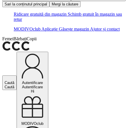
Sari la conținutul principal
Mergi la căutare
Ridicare gratuită din magazin
Schimb gratuit în magazin sau
retur
MODIVOclub
Aplicație
Găsește magazin
Ajutor și contact
Femei
Bărbați
Copii
Caută
Autentificare
Caută
Autentificare
Hi
MODIVOclub