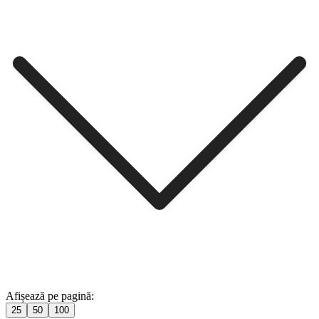
Afișează pe pagină:
25
50
100