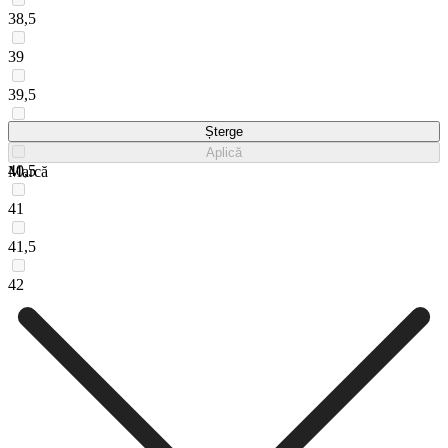
38,5
39
39,5
40
Șterge
Aplică
40,5
Marcă
41
41,5
42