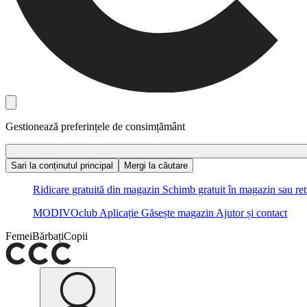
Gestionează preferințele de consimțământ
Sari la conținutul principal
Mergi la căutare
Ridicare gratuită din magazin
Schimb gratuit în magazin sau ret
MODIVOclub
Aplicație
Găsește magazin
Ajutor și contact
Femei
Bărbați
Copii