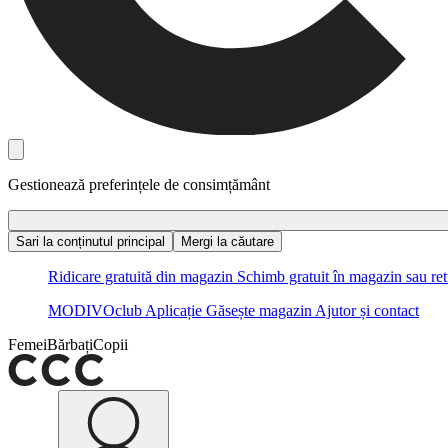
Gestionează preferințele de consimțământ
Sari la conținutul principal
Mergi la căutare
Ridicare gratuită din magazin
Schimb gratuit în magazin sau ret
MODIVOclub
Aplicație
Găsește magazin
Ajutor și contact
Femei
Bărbați
Copii