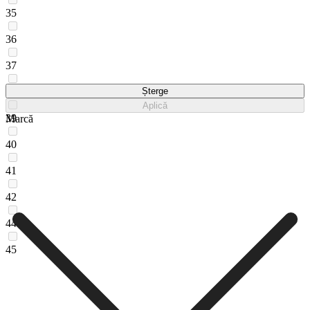
35
36
37
38
Șterge
Aplică
39
Marcă
40
41
42
44
45