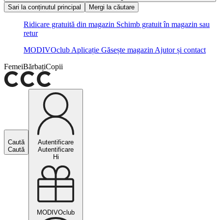
Sari la conținutul principal
Mergi la căutare
Ridicare gratuită din magazin
Schimb gratuit în magazin sau
retur
MODIVOclub
Aplicație
Găsește magazin
Ajutor și contact
Femei
Bărbați
Copii
Caută
Autentificare
Caută
Autentificare
Hi
MODIVOclub