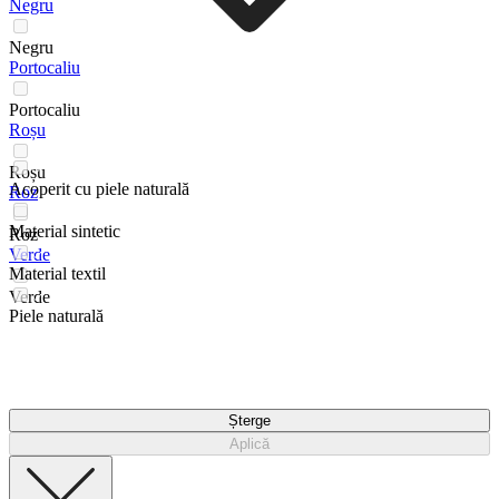
Negru
Negru
Portocaliu
Portocaliu
Roșu
Roșu
Acoperit cu piele naturală
Roz
Material sintetic
Roz
Verde
Material textil
Verde
Piele naturală
Șterge
Aplică