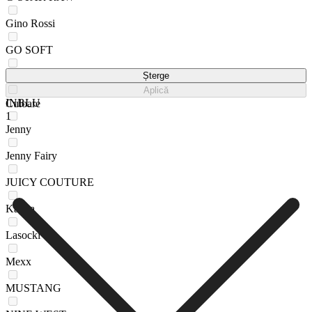
Gino Rossi
GO SOFT
HUNTER
Șterge
Aplică
INBLU
Culoare
1
Jenny
Jenny Fairy
JUICY COUTURE
Kappa
Lasocki
Mexx
MUSTANG