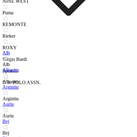
NINE WEST
Puma
REMONTE
Rieker
ROXY
Alb
Sergio Bardi
Alb
Albastru
Sprandi
Albastru
U.S. POLO ASSN.
Argintiu
Argintiu
Auriu
Auriu
Bej
Bej