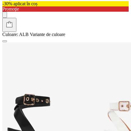
-30% aplicat în coș
Promoţie
Culoare:
ALB
Variante de culoare