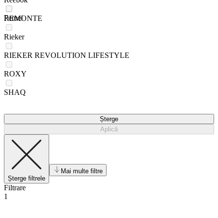
Femei
REMONTE
Rieker
RIEKER REVOLUTION LIFESTYLE
ROXY
SHAQ
Șterge
Aplică
Mai multe filtre
Șterge filtrele
Filtrare
1