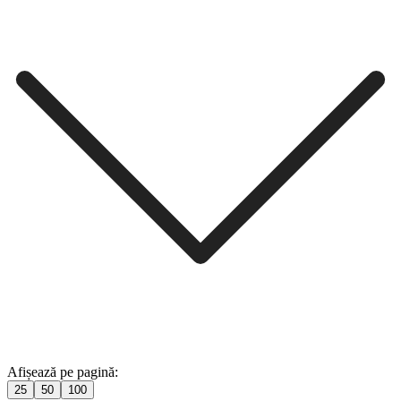
Afișează pe pagină:
25
50
100