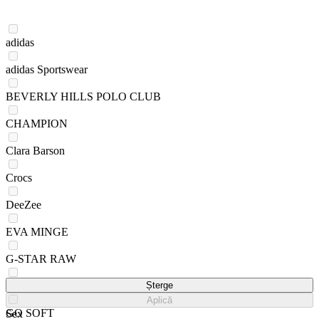
adidas
adidas Sportswear
BEVERLY HILLS POLO CLUB
CHAMPION
Clara Barson
Crocs
DeeZee
EVA MINGE
G-STAR RAW
Gino Rossi
Șterge
Aplică
GO SOFT
Sex