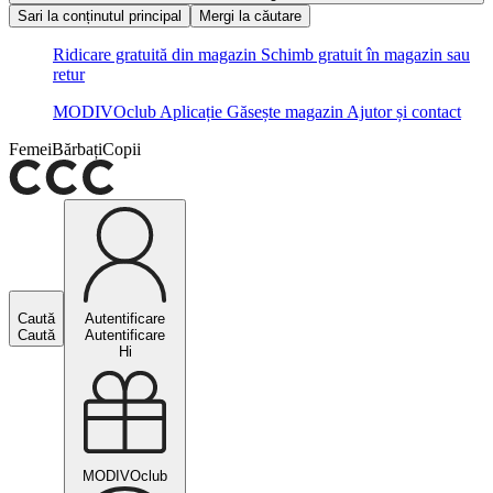
Sari la conținutul principal
Mergi la căutare
Ridicare gratuită din magazin
Schimb gratuit în magazin sau
retur
MODIVOclub
Aplicație
Găsește magazin
Ajutor și contact
Femei
Bărbați
Copii
Caută
Autentificare
Caută
Autentificare
Hi
MODIVOclub