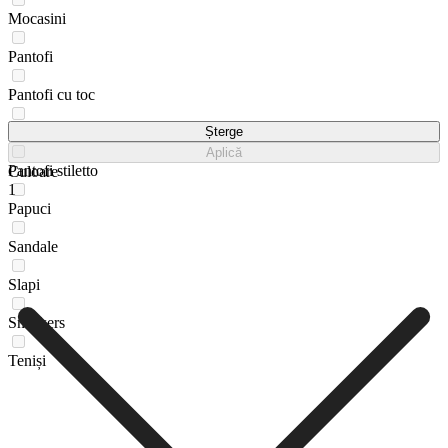
Mocasini
Pantofi
Pantofi cu toc
Pantofi de tenis
Șterge
Aplică
Pantofi stiletto
Culoare
1
Papuci
Sandale
Slapi
Sneakers
Teniși