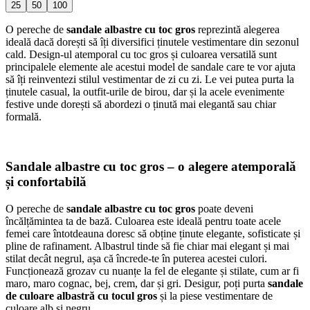
25
50
100
O pereche de
sandale albastre cu toc gros
reprezintă alegerea
ideală dacă dorești să îți diversifici ținutele vestimentare din sezonul
cald. Design-ul atemporal cu toc gros și culoarea versatilă sunt
principalele elemente ale acestui model de sandale care te vor ajuta
să îți reinventezi stilul vestimentar de zi cu zi. Le vei putea purta la
ținutele casual, la outfit-urile de birou, dar și la acele evenimente
festive unde dorești să abordezi o ținută mai elegantă sau chiar
formală.
Sandale albastre cu toc gros – o alegere atemporală
și confortabilă
O pereche de
sandale albastre cu toc gros
poate deveni
încălțămintea ta de bază. Culoarea este ideală pentru toate acele
femei care întotdeauna doresc să obține ținute elegante, sofisticate și
pline de rafinament. Albastrul tinde să fie chiar mai elegant și mai
stilat decât negrul, așa că încrede-te în puterea acestei culori.
Funcționează grozav cu nuanțe la fel de elegante și stilate, cum ar fi
maro, maro cognac, bej, crem, dar și gri. Desigur, poți purta
sandale
de culoare albastră cu tocul gros
și la piese vestimentare de
culoare alb și negru.