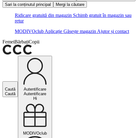
Sari la conținutul principal
Mergi la căutare
Ridicare gratuită din magazin
Schimb gratuit în magazin sau
retur
MODIVOclub
Aplicație
Găsește magazin
Ajutor și contact
Femei
Bărbați
Copii
Caută
Autentificare
Caută
Autentificare
Hi
MODIVOclub