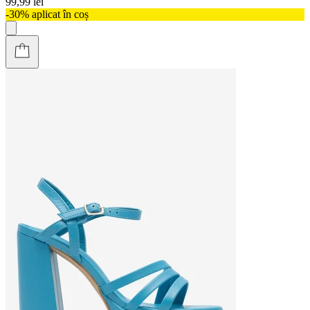
99,99 lei
-30% aplicat în coș