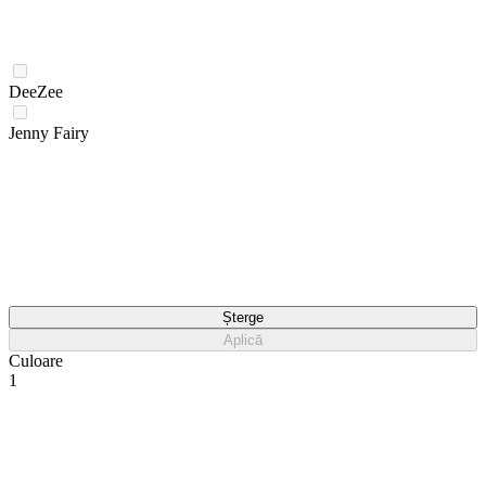
DeeZee
Jenny Fairy
Șterge
Aplică
Culoare
1