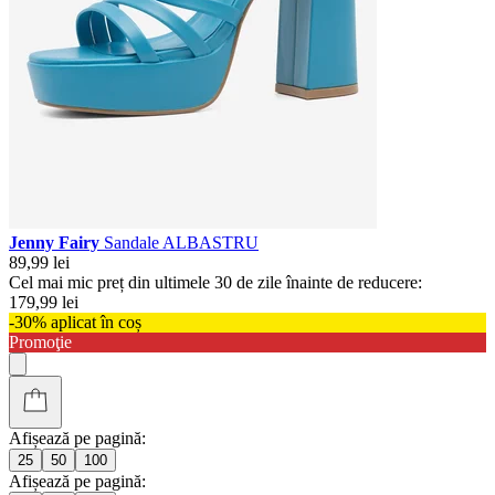
Jenny Fairy
Sandale ALBASTRU
89,99 lei
Cel mai mic preț din ultimele 30 de zile înainte de reducere:
179,99 lei
-30% aplicat în coș
Promoţie
Afișează pe pagină:
25
50
100
Afișează pe pagină: