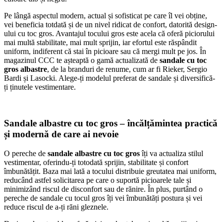
Pe lângă aspectul modern, actual și sofisticat pe care îl vei obține,
vei beneficia totdată și de un nivel ridicat de confort, datorită design-
ului cu toc gros. Avantajul tocului gros este acela că oferă piciorului
mai multă stabilitate, mai mult sprijin, iar efortul este răspândit
uniform, indiferent că stai în picioare sau că mergi mult pe jos. În
magazinul CCC te așteaptă o gamă actualizată de
sandale cu toc
gros albastre
, de la branduri de renume, cum ar fi Rieker, Sergio
Bardi și Lasocki. Alege-ți modelul preferat de sandale și diversifică-
ți ținutele vestimentare.
Sandale albastre cu toc gros – încălțămintea practică
și modernă de care ai nevoie
O pereche de
sandale albastre cu toc gros
îți va actualiza stilul
vestimentar, oferindu-ți totodată sprijin, stabilitate și confort
îmbunătățit. Baza mai lată a tocului distribuie greutatea mai uniform,
reducând astfel solicitarea pe care o suportă picioarele tale și
minimizând riscul de disconfort sau de rănire. În plus, purtând o
pereche de sandale cu tocul gros îți vei îmbunătăți postura și vei
reduce riscul de a-ți răni gleznele.