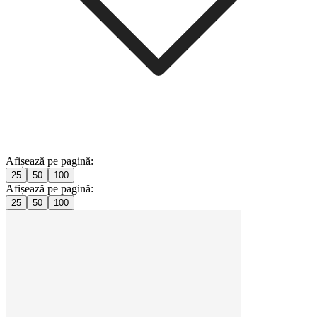
Afișează pe pagină:
25
50
100
Afișează pe pagină:
25
50
100