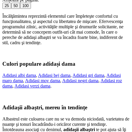
25
50
100
Încălţămintea reprezintă elementul care împleteşte confortul cu
funcţionalitatea, şi aspectul cu libertatea de mişcare. Efervescenţa
programului zilnic, activităţile multiple şi drumurile solicitante, ne
determină să ne concepem outfit-uri cât mai comode, în care o
pereche de adidaşi albaştri se va încadra foarte bine, indiferent de
stil, cadru şi tendinţe.
Culori populare adidași dama
Adidasi albi dama
,
Adidasi bej dama
,
Adidasi gri dama
,
Adidasi
maro dama
,
Adidasi mov dama
,
Adidasi negri dama
,
Adidasi roz
dama
,
Adidasi verzi dama
.
Adidaşii albaştri, mereu în tendinţe
Albastrul este culoarea care nu se va demoda niciodată, varietatea de
nuanţe şi tonuri încadrându-i oricăror curente şi tendinţe.
Întotdeauna asociaţi cu denimul,
adidaşii albaştri
te pot ajuta să îţi