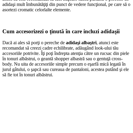
adidaşi mult îmbunătăţiţi din punct de vedere funcţional, pe care să o
asortezi cromatic celorlalte elemente.
Cum accesorizezi o ţinută în care incluzi adidaşii
Dacă ai ales să porţi o pereche de
adidaşi albaştri
, atunci este
recomandat să creezi cadre echilibrate, adăugând look-ului tău
accesoriile potrivite. Îţi poţi îndrepta atenţia către un rucsac din piele
în tonuri albăstrui, o geantă shopper albastră sau o gentuţă cross-
body. Nu uita de accesoriile simple precum o eşarfă mică legată în
jurul gâtului, o şapcă sau cureaua de pantaloni, acestea putând şi ele
să fie tot în tonuri albăstrui.