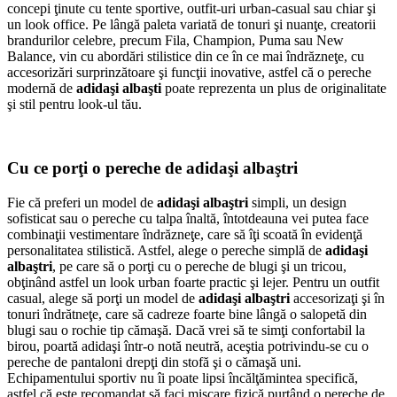
concepi ţinute cu tente sportive, outfit-uri urban-casual sau chiar şi
un look office. Pe lângă paleta variată de tonuri şi nuanţe, creatorii
brandurilor celebre, precum Fila, Champion, Puma sau New
Balance, vin cu abordări stilistice din ce în ce mai îndrăzneţe, cu
accesorizări surprinzătoare şi funcţii inovative, astfel că o pereche
modernă de
adidaşi albaşti
poate reprezenta un plus de originalitate
şi stil pentru look-ul tău.
Cu ce porţi o pereche de adidaşi albaştri
Fie că preferi un model de
adidaşi albaştri
simpli, un design
sofisticat sau o pereche cu talpa înaltă, întotdeauna vei putea face
combinaţii vestimentare îndrăzneţe, care să îţi scoată în evidenţă
personalitatea stilistică. Astfel, alege o pereche simplă de
adidaşi
albaştri
, pe care să o porţi cu o pereche de blugi şi un tricou,
obţinând astfel un look urban foarte practic şi lejer. Pentru un outfit
casual, alege să porţi un model de
adidaşi albaştri
accesorizaţi şi în
tonuri îndrătneţe, care să cadreze foarte bine lângă o salopetă din
blugi sau o rochie tip cămaşă. Dacă vrei să te simţi confortabil la
birou, poartă adidaşi într-o notă neutră, aceştia potrivindu-se cu o
pereche de pantaloni drepţi din stofă şi o cămaşă uni.
Echipamentului sportiv nu îi poate lipsi încălţămintea specifică,
astfel că este recomandat să faci mişcare fizică purtând o pereche de