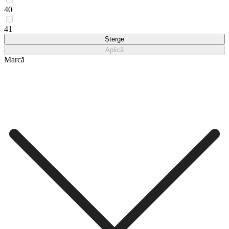
40
41
Șterge
Aplică
Marcă