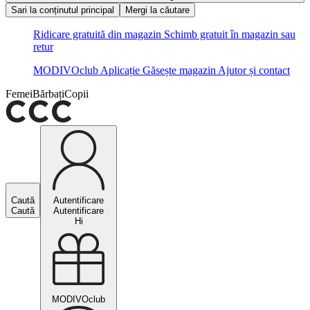
Sari la conținutul principal
Mergi la căutare
Ridicare gratuită din magazin
Schimb gratuit în magazin sau
retur
MODIVOclub
Aplicație
Găsește magazin
Ajutor și contact
Femei
Bărbați
Copii
Caută
Autentificare
Caută
Autentificare
Hi
MODIVOclub