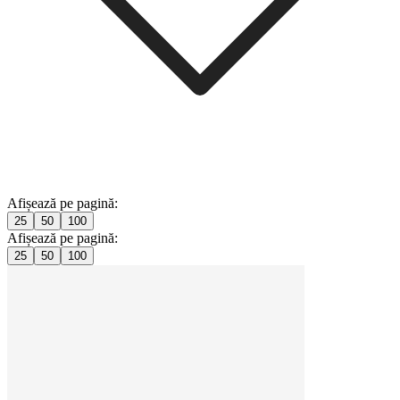
Afișează pe pagină:
25
50
100
Afișează pe pagină:
25
50
100