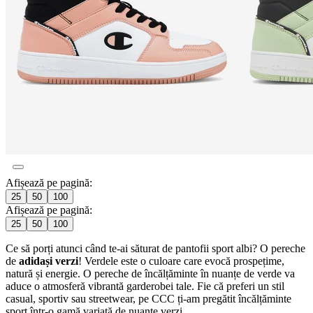
Afișează pe pagină:
25
50
100
Afișează pe pagină:
25
50
100
Ce să porți atunci când te-ai săturat de pantofii sport albi? O pereche
de
adidași verzi
! Verdele este o culoare care evocă prospețime,
natură și energie. O pereche de încălțăminte în nuanțe de verde va
aduce o atmosferă vibrantă garderobei tale. Fie că preferi un stil
casual, sportiv sau streetwear, pe CCC ți-am pregătit încălțăminte
sport într-o gamă variată de nuanțe verzi.