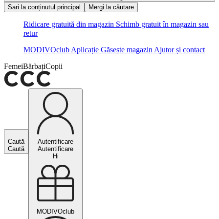
Sari la conținutul principal
Mergi la căutare
Ridicare gratuită din magazin
Schimb gratuit în magazin sau
retur
MODIVOclub
Aplicație
Găsește magazin
Ajutor și contact
Femei
Bărbați
Copii
Caută
Autentificare
Caută
Autentificare
Hi
MODIVOclub