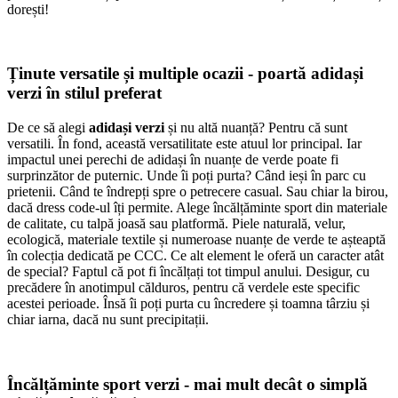
dorești!
Ținute versatile și multiple ocazii - poartă adidași
verzi în stilul preferat
De ce să alegi
adidași verzi
și nu altă nuanță? Pentru că sunt
versatili. În fond, această versatilitate este atuul lor principal. Iar
impactul unei perechi de adidași în nuanțe de verde poate fi
surprinzător de puternic. Unde îi poți purta? Când ieși în parc cu
prietenii. Când te îndrepți spre o petrecere casual. Sau chiar la birou,
dacă dress code-ul îți permite. Alege încălțăminte sport din materiale
de calitate, cu talpă joasă sau platformă. Piele naturală, velur,
ecologică, materiale textile și numeroase nuanțe de verde te așteaptă
în colecția dedicată pe CCC. Ce alt element le oferă un caracter atât
de special? Faptul că pot fi încălțați tot timpul anului. Desigur, cu
precădere în anotimpul călduros, pentru că verdele este specific
acestei perioade. Însă îi poți purta cu încredere și toamna târziu și
chiar iarna, dacă nu sunt precipitații.
Încălțăminte sport verzi - mai mult decât o simplă