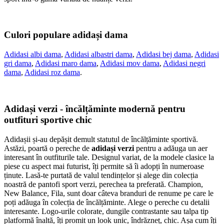
Culori populare adidași dama
Adidasi albi dama
,
Adidasi albastri dama
,
Adidasi bej dama
,
Adidasi
gri dama
,
Adidasi maro dama
,
Adidasi mov dama
,
Adidasi negri
dama
,
Adidasi roz dama
.
Adidași verzi - încălțăminte modernă pentru
outfituri sportive chic
Adidașii și-au depășit demult statutul de încălțăminte sportivă.
Astăzi, poartă o pereche de
adidași verzi
pentru a adăuga un aer
interesant în outfiturile tale. Designul variat, de la modele clasice la
piese cu aspect mai futurist, îți permite să îi adopți în numeroase
ținute. Lasă-te purtată de valul tendințelor și alege din colecția
noastră de pantofi sport verzi, perechea ta preferată. Champion,
New Balance, Fila, sunt doar câteva branduri de renume pe care le
poți adăuga în colecția de încălțăminte. Alege o pereche cu detalii
interesante. Logo-urile colorate, dungile contrastante sau talpa tip
platformă înaltă, îți promit un look unic, îndrăzneț, chic. Așa cum îți