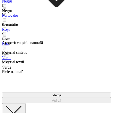
Negru
L
Negru
M
Portocaliu
o_mărime
Portocaliu
Roșu
S
Roșu
Acoperit cu piele naturală
XL
Roz
Material sintetic
XS
Roz
Verde
Material textil
XXL
Verde
Piele naturală
Șterge
Aplică