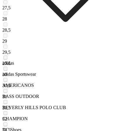
27,5
28
28,5
29
29,5
adidas
2XL
adidas Sportswear
30
AMERICANOS
30,5
BASS OUTDOOR
31
BEVERLY HILLS POLO CLUB
31,5
CHAMPION
32
DC Shoes
32,5