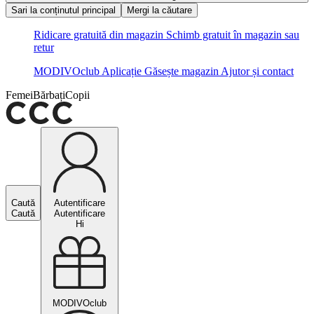
Sari la conținutul principal
Mergi la căutare
Ridicare gratuită din magazin
Schimb gratuit în magazin sau
retur
MODIVOclub
Aplicație
Găsește magazin
Ajutor și contact
Femei
Bărbați
Copii
Caută
Autentificare
Caută
Autentificare
Hi
MODIVOclub