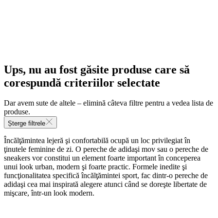
Ups, nu au fost găsite produse care să
corespundă criteriilor selectate
Dar avem sute de altele – elimină câteva filtre pentru a vedea lista de
produse.
Șterge filtrele
Încălţămintea lejeră şi confortabilă ocupă un loc privilegiat în
ţinutele feminine de zi. O pereche de adidaşi mov sau o pereche de
sneakers vor constitui un element foarte important în conceperea
unui look urban, modern şi foarte practic. Formele inedite şi
funcţionalitatea specifică încălţămintei sport, fac dintr-o pereche de
adidaşi cea mai inspirată alegere atunci când se doreşte libertate de
mişcare, într-un look modern.