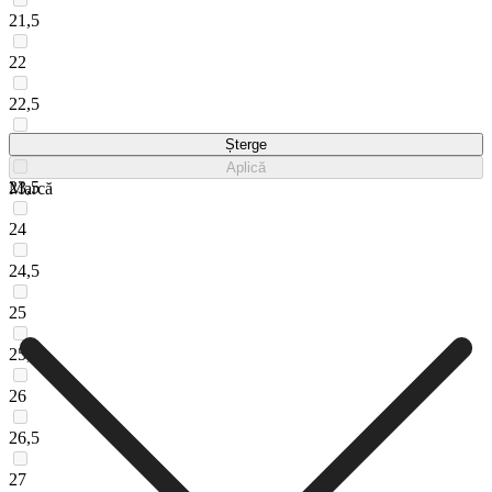
21,5
22
22,5
23
Șterge
Aplică
23,5
Marcă
24
24,5
25
25,5
26
26,5
27