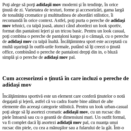
Poţi alege să porţi
adidaşii mov
moderni şi în tendinţe, în orice
ţinută de zi. Varietatea de texturi, forme şi accesorizări, gama largă
de tonalităţi cromatice şi multitudinea de abordări stilistice, îi
recomandă în orice context. Astfel, poţi purta o pereche de
adidaşi
mov
tehnici, cu talpă joasă, atunci când abordezi un look sportiv,
format din pantaloni lejeri şi un tricou basic. Pentru un look casual,
poţi combina o pereche de pantaloni kargo şi o cămaşă, cu o pereche
de
adidaşi mov
cu talpă înaltă. Încălţămintea sport este acceptată cu
multă uşurinţă în outfit-urile formale, putând să îţi creezi o ţinută
office, combinând o pereche de pantaloni drepţi din in, o bluză
simplă şi o pereche de
adidaşi mov
pal.
Cum accesorizezi o ţinută în care incluzi o pereche de
adidaşi mov
Încălţămintea sportivă este un element care conferă ţinutelor o notă
degajată şi lejeră, astfel că va cadra foarte bine alături de alte
elemente din aceeaşi categorie stilistică. Pentru un look urban-casual
poţi alege să îţi asortezi cromatic
adidaşii mov
, cu un rucsac din
piele întoarsă sau cu o geantă de dimensiuni mari. Un outfit formal,
va fi complet dacă îţi asortezi
adidaţii mov
pal, cu nuanţa unui
rucsac din piele, cu cea a mănuşilor sau a fularului de la gât. Într-o