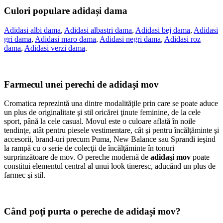
Culori populare adidași dama
Adidasi albi dama
,
Adidasi albastri dama
,
Adidasi bej dama
,
Adidasi
gri dama
,
Adidasi maro dama
,
Adidasi negri dama
,
Adidasi roz
dama
,
Adidasi verzi dama
.
Farmecul unei perechi de adidaşi mov
Cromatica reprezintă una dintre modalităţile prin care se poate aduce
un plus de originalitate şi stil oricărei ţinute feminine, de la cele
sport, până la cele casual. Movul este o culoare aflată în noile
tendinţe, atât pentru piesele vestimentare, cât şi pentru încălţăminte şi
accesorii, brand-uri precum Puma, New Balance sau Sprandi ieşind
la rampă cu o serie de colecţii de încălţăminte în tonuri
surprinzătoare de mov. O pereche modernă de
adidaşi mov
poate
constitui elementul central al unui look tineresc, aducând un plus de
farmec şi stil.
Când poţi purta o pereche de adidaşi mov?