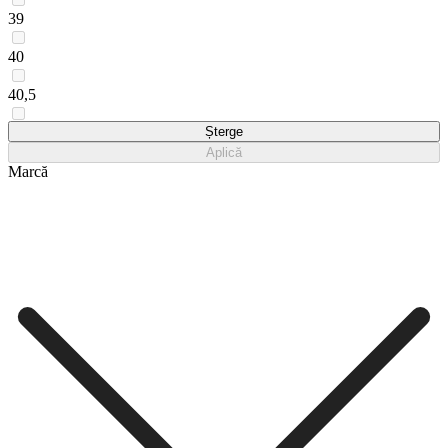
39
40
40,5
41
Șterge
Aplică
Marcă