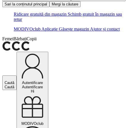
Sari la conținutul principal
Mergi la căutare
Ridicare gratuită din magazin
Schimb gratuit în magazin sau
retur
MODIVOclub
Aplicație
Găsește magazin
Ajutor și contact
Femei
Bărbați
Copii
Caută
Autentificare
Caută
Autentificare
Hi
MODIVOclub