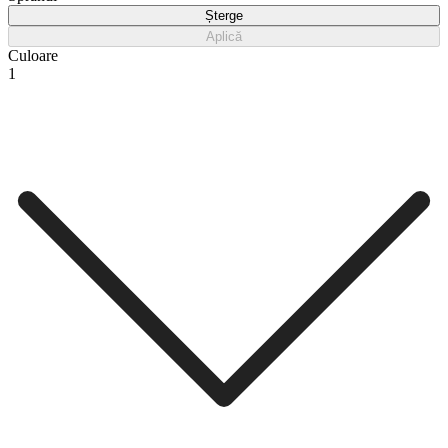
Șterge
Aplică
Culoare
1