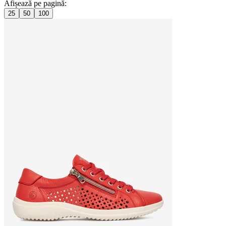
Afișează pe pagină:
25
50
100