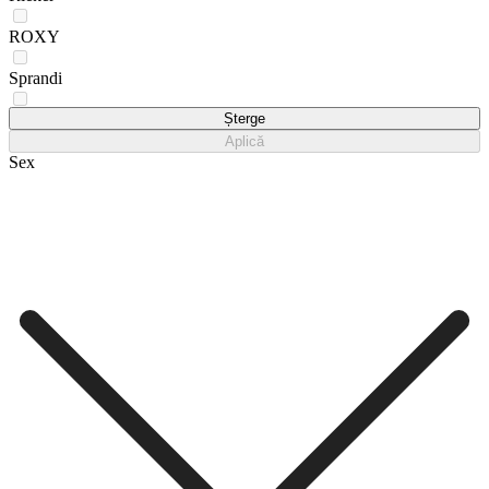
ROXY
Sprandi
U.S. POLO ASSN.
Șterge
Aplică
Sex