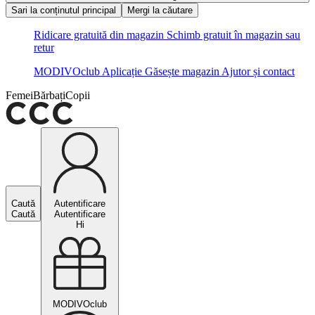
Sari la conținutul principal
Mergi la căutare
Ridicare gratuită din magazin
Schimb gratuit în magazin sau
retur
MODIVOclub
Aplicație
Găsește magazin
Ajutor și contact
Femei
Bărbați
Copii
Caută
Autentificare
Caută
Autentificare
Hi
MODIVOclub