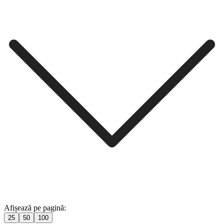
Afișează pe pagină:
25
50
100