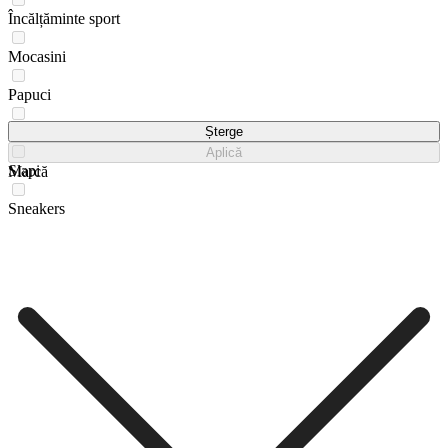
Încălțăminte sport
Mocasini
Papuci
Sandale
Șterge
Aplică
Slapi
Marcă
Sneakers