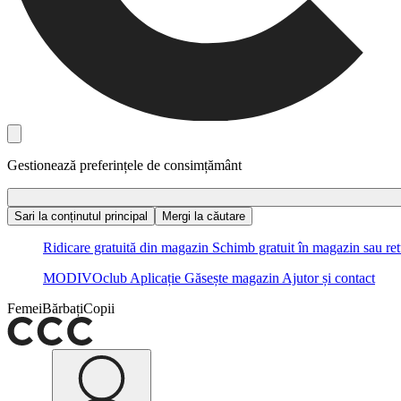
Gestionează preferințele de consimțământ
Sari la conținutul principal
Mergi la căutare
Ridicare gratuită din magazin
Schimb gratuit în magazin sau ret
MODIVOclub
Aplicație
Găsește magazin
Ajutor și contact
Femei
Bărbați
Copii