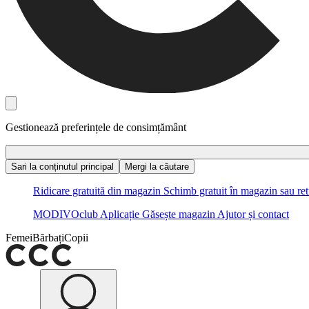
Gestionează preferințele de consimțământ
Sari la conținutul principal
Mergi la căutare
Ridicare gratuită din magazin
Schimb gratuit în magazin sau ret
MODIVOclub
Aplicație
Găsește magazin
Ajutor și contact
Femei
Bărbați
Copii