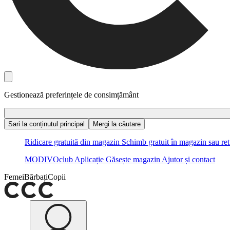
Gestionează preferințele de consimțământ
Sari la conținutul principal
Mergi la căutare
Ridicare gratuită din magazin
Schimb gratuit în magazin sau ret
MODIVOclub
Aplicație
Găsește magazin
Ajutor și contact
Femei
Bărbați
Copii