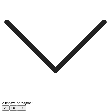
Afișează pe pagină:
25
50
100