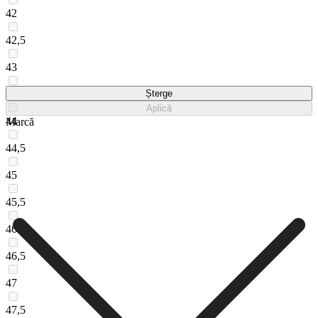
42
42,5
43
43,5
Șterge
Aplică
44
Marcă
44,5
45
45,5
46
46,5
47
47,5