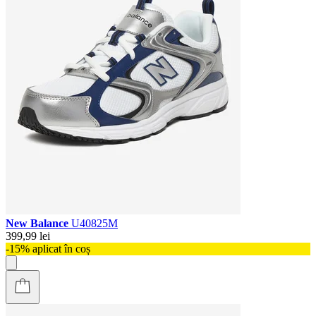
New Balance
U40825M
399,99 lei
-15% aplicat în coș