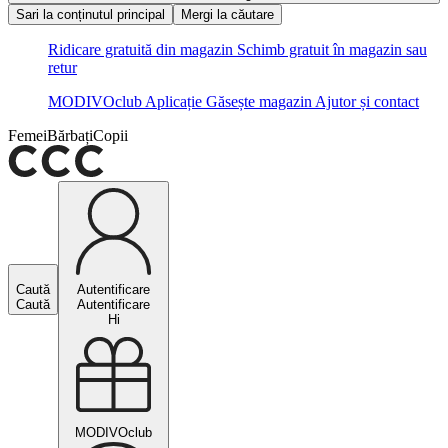
Sari la conținutul principal
Mergi la căutare
Ridicare gratuită din magazin
Schimb gratuit în magazin sau
retur
MODIVOclub
Aplicație
Găsește magazin
Ajutor și contact
Femei
Bărbați
Copii
Caută
Autentificare
Caută
Autentificare
Hi
MODIVOclub