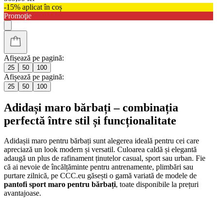
-15% aplicat în coș
Promoţie
Afișează pe pagină:
25
50
100
Afișează pe pagină:
25
50
100
Adidași maro bărbați – combinația
perfectă între stil și funcționalitate
Adidașii maro pentru bărbați sunt alegerea ideală pentru cei care
apreciază un look modern și versatil. Culoarea caldă și elegantă
adaugă un plus de rafinament ținutelor casual, sport sau urban. Fie
că ai nevoie de încălțăminte pentru antrenamente, plimbări sau
purtare zilnică, pe CCC.eu găsești o gamă variată de modele de
pantofi sport maro pentru bărbați
, toate disponibile la prețuri
avantajoase.