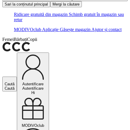
Sari la conținutul principal
Mergi la căutare
Ridicare gratuită din magazin
Schimb gratuit în magazin sau
retur
MODIVOclub
Aplicație
Găsește magazin
Ajutor și contact
Femei
Bărbați
Copii
Caută
Autentificare
Caută
Autentificare
Hi
MODIVOclub