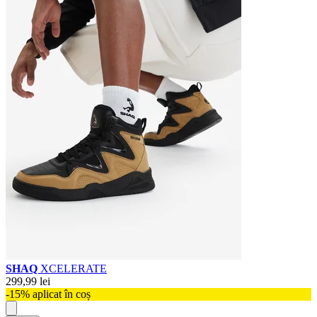
SHAQ
XCELERATE
299,99 lei
-15% aplicat în coș