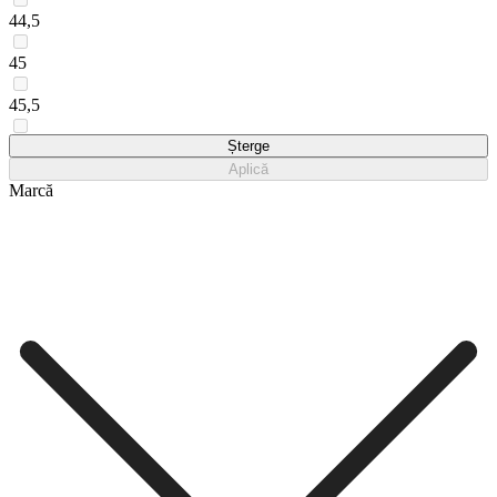
44,5
45
45,5
46
Șterge
Aplică
Marcă