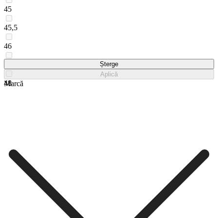
45
45,5
46
47
Șterge
Aplică
48
Marcă