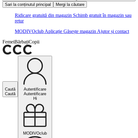
Sari la conținutul principal
Mergi la căutare
Ridicare gratuită din magazin
Schimb gratuit în magazin sau
retur
MODIVOclub
Aplicație
Găsește magazin
Ajutor și contact
Femei
Bărbați
Copii
Caută
Autentificare
Caută
Autentificare
Hi
MODIVOclub