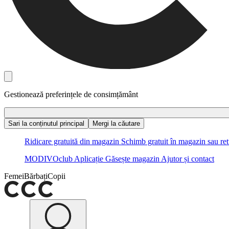
Gestionează preferințele de consimțământ
Sari la conținutul principal
Mergi la căutare
Ridicare gratuită din magazin
Schimb gratuit în magazin sau ret
MODIVOclub
Aplicație
Găsește magazin
Ajutor și contact
Femei
Bărbați
Copii