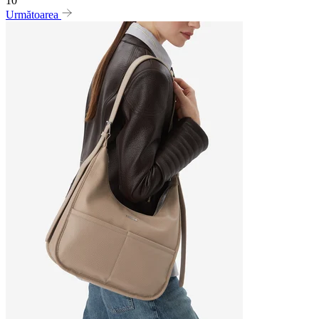
10
Următoarea