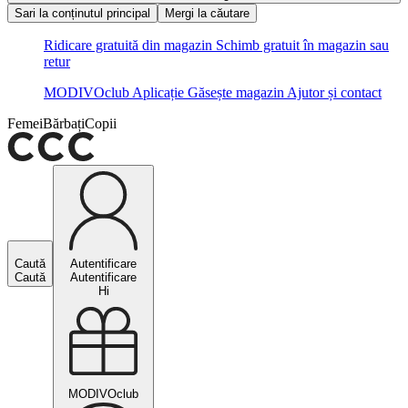
Sari la conținutul principal
Mergi la căutare
Ridicare gratuită din magazin
Schimb gratuit în magazin sau
retur
MODIVOclub
Aplicație
Găsește magazin
Ajutor și contact
Femei
Bărbați
Copii
Caută
Autentificare
Caută
Autentificare
Hi
MODIVOclub