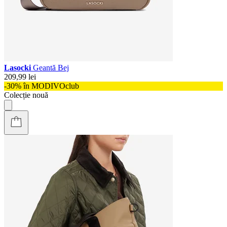
Lasocki
Geantă Bej
209,99 lei
-30% în MODIVOclub
Colecție nouă