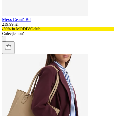
Mexx
Geantă Bej
219,99 lei
-30% în MODIVOclub
Colecție nouă