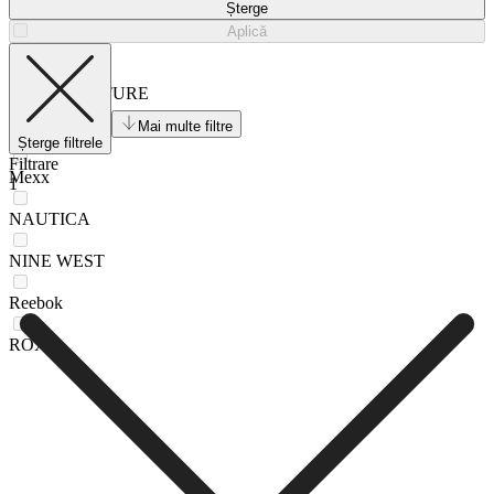
HUNTER
Șterge
Aplică
Jenny
JUICY COUTURE
Mai multe filtre
Lasocki
Șterge filtrele
Filtrare
Mexx
1
NAUTICA
NINE WEST
Reebok
ROXY