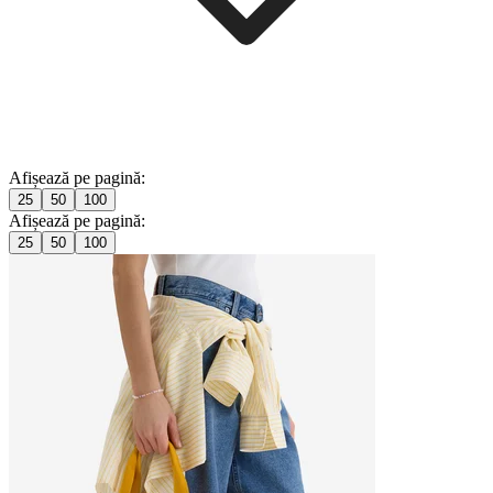
Afișează pe pagină:
25
50
100
Afișează pe pagină:
25
50
100