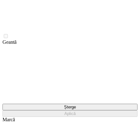
Geantă
Șterge
Aplică
Marcă