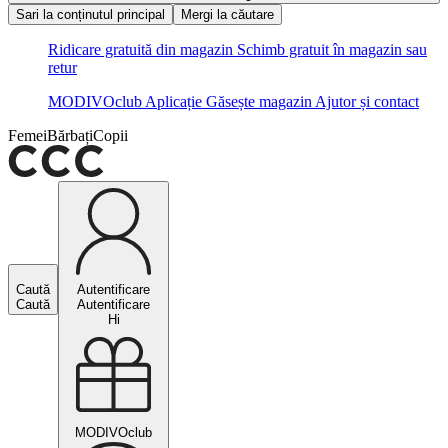
Sari la conținutul principal
Mergi la căutare
Ridicare gratuită din magazin
Schimb gratuit în magazin sau
retur
MODIVOclub
Aplicație
Găsește magazin
Ajutor și contact
Femei
Bărbați
Copii
Caută
Autentificare
Caută
Autentificare
Hi
MODIVOclub