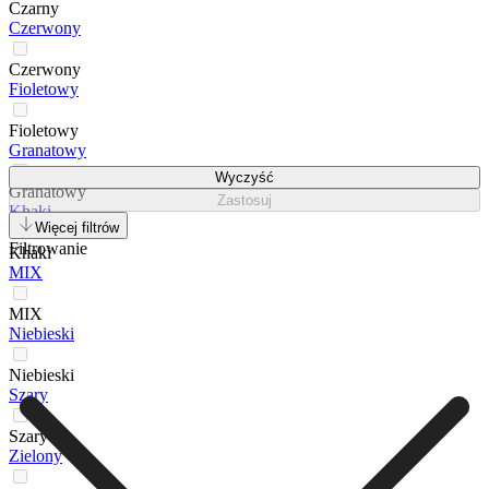
Czarny
Czerwony
Czerwony
Fioletowy
Fioletowy
Granatowy
Wyczyść
Granatowy
Zastosuj
Khaki
Więcej filtrów
Filtrowanie
Khaki
MIX
MIX
Niebieski
Niebieski
Szary
Szary
Zielony