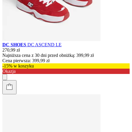
DC SHOES
DC ASCEND LE
270,99 zł
Najniższa cena z 30 dni przed obniżką:
399,99 zł
Cena pierwsza:
399,99 zł
-15% w koszyku
Okazja