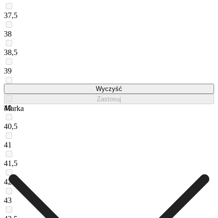
37,5
38
38,5
39
39,5
Wyczyść
Zastosuj
40
Marka
40,5
41
41,5
42
43