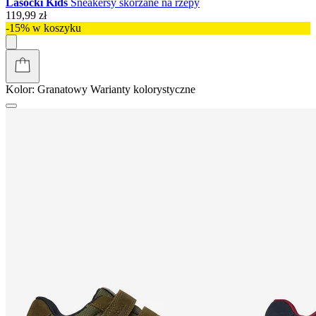
Lasocki Kids
Sneakersy skórzane na rzepy
119,99 zł
-15% w koszyku
Kolor:
Granatowy
Warianty kolorystyczne