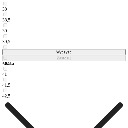
38
38,5
39
39,5
40
Wyczyść
Zastosuj
40,5
Marka
41
41,5
42,5