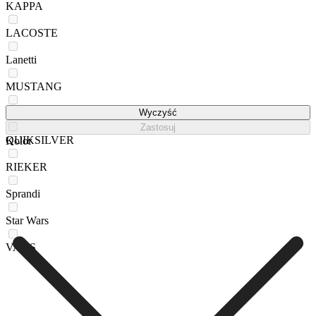
KAPPA
LACOSTE
Lanetti
MUSTANG
NAUTICA
Wyczyść
Zastosuj
QUIKSILVER
Kolor
RIEKER
Sprandi
Star Wars
VANS