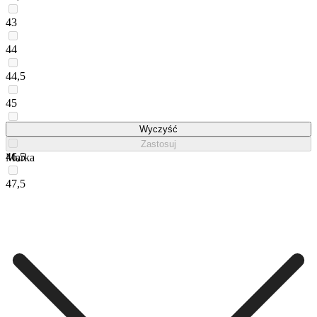
43
44
44,5
45
46
Wyczyść
Zastosuj
46,5
Marka
47,5