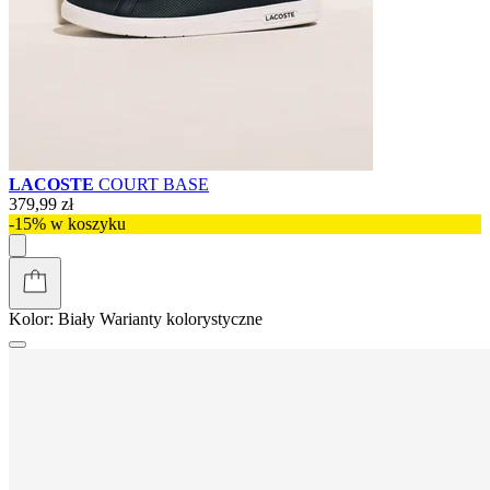
LACOSTE
COURT BASE
379,99 zł
-15% w koszyku
Kolor:
Biały
Warianty kolorystyczne