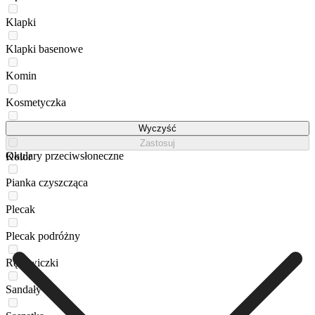
Klapki
Klapki basenowe
Komin
Kosmetyczka
Obuwie sportowe
Wyczyść
Zastosuj
Okulary przeciwsłoneczne
Kolor
Pianka czyszcząca
Plecak
Plecak podróżny
Rękawiczki
Sandały