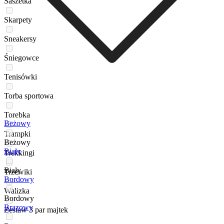
Saszetka
Skarpety
Sneakersy
Śniegowce
Tenisówki
Torba sportowa
Torebka
Beżowy
Trampki
Beżowy
Biały
Trekkingi
Biały
Trzewiki
Bordowy
Walizka
Bordowy
Brązowy
Zestaw 3 par majtek