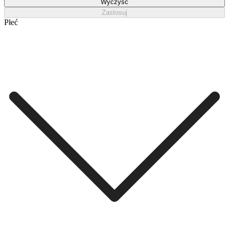
Wyczyść
Zastosuj
Płeć