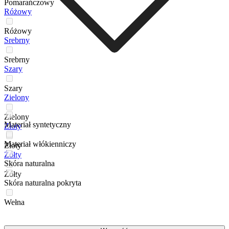
Pomarańczowy
Różowy
Różowy
Srebrny
Srebrny
Szary
Szary
Zielony
Zielony
Materiał syntetyczny
Złoty
Materiał włókienniczy
Złoty
Żółty
Skóra naturalna
Żółty
Skóra naturalna pokryta
Wełna