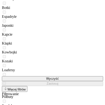
Botki
Espadryle
Japonki
Kapcie
Klapki
Kowbojki
Kozaki
Loafersy
Mokasyny
Wyczyść
Zastosuj
Muszkieterki
Więcej filtrów
Filtrowanie
Półbuty