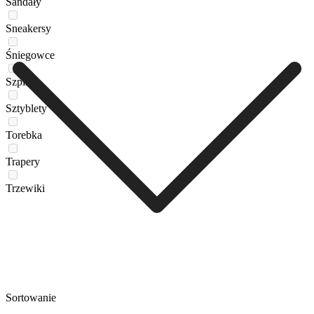
Sandały
Sneakersy
Śniegowce
Szpilki
Sztyblety
Torebka
Trapery
Trzewiki
Sortowanie