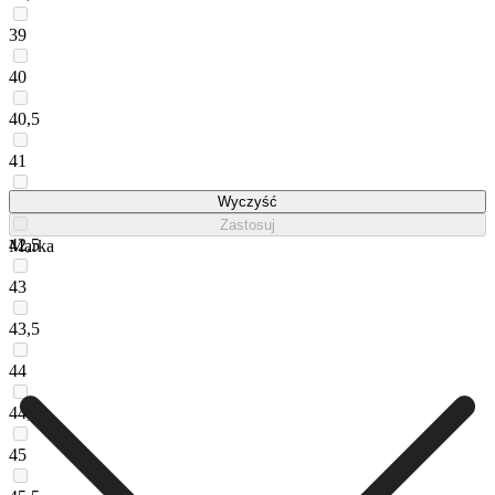
39
40
40,5
41
42
Wyczyść
Zastosuj
42,5
Marka
43
43,5
44
44,5
45