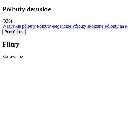
Półbuty damskie
(330)
Wszystkie półbuty
Półbuty eleganckie
Półbuty skórzane
Półbuty na k
Pomiń filtry
Filtry
Sortowanie