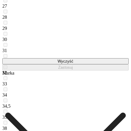
27
28
29
30
31
31,5
Wyczyść
Zastosuj
32
Marka
33
34
34,5
35
38