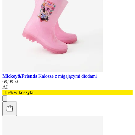
Mickey&Friends
Kalosze z migającymi diodami
69,99 zł
AI
-15% w koszyku