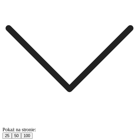
Pokaż na stronie:
25
50
100