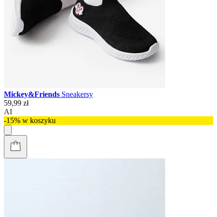
Mickey&Friends
Sneakersy
59,99 zł
AI
-15% w koszyku