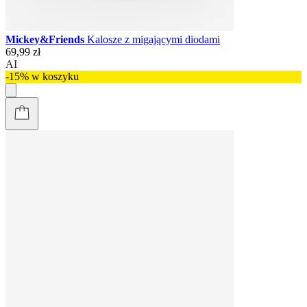
Mickey&Friends
Kalosze z migającymi diodami
69,99 zł
AI
-15% w koszyku