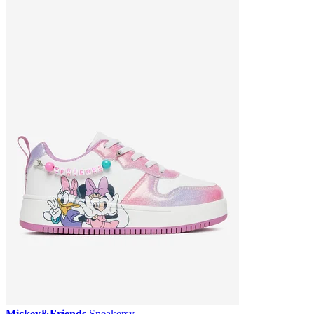
Mickey&Friends
Sneakersy