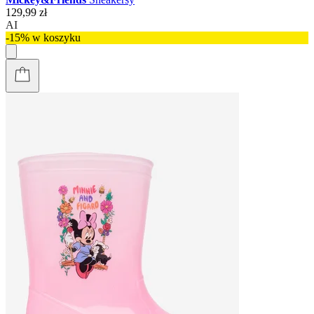
129,99 zł
AI
-15% w koszyku