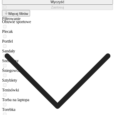
Lordsy
Wyczyść
Zastosuj
Mokasyny
Więcej filtrów
Filtrowanie
Obuwie sportowe
Plecak
Portfel
Sandały
Sneakersy
Śniegowce
Sztyblety
Tenisówki
Torba na laptopa
Torebka