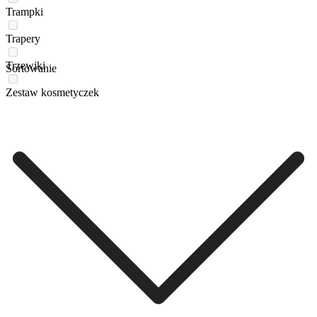
Trampki
Trapery
Trzewiki
Sortowanie
Zestaw kosmetyczek