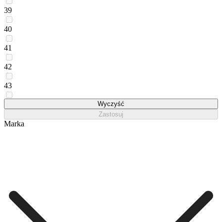
39
40
41
42
43
one_size
Wyczyść
Zastosuj
Marka