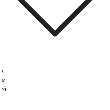
L
M
XL