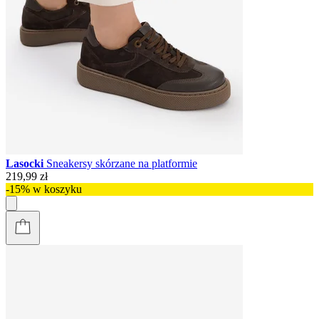
Lasocki
Sneakersy skórzane na platformie
219,99 zł
-15% w koszyku