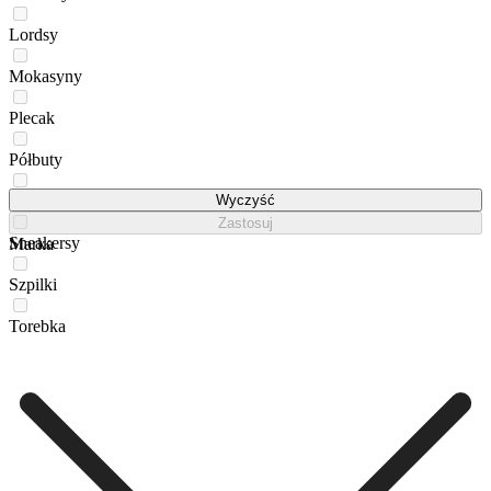
Lordsy
Mokasyny
Plecak
Półbuty
Sandały
Wyczyść
Zastosuj
Sneakersy
Marka
Szpilki
Torebka