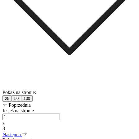
Pokaż na stronie:
25
50
100
Poprzednia
Jesteś na stronie
z
3
Następna