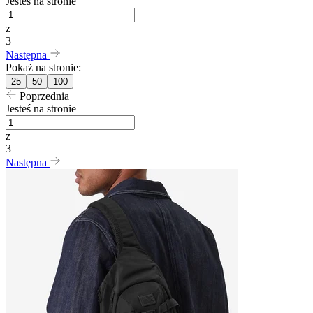
Jesteś na stronie
z
3
Następna
Pokaż na stronie:
25
50
100
Poprzednia
Jesteś na stronie
z
3
Następna