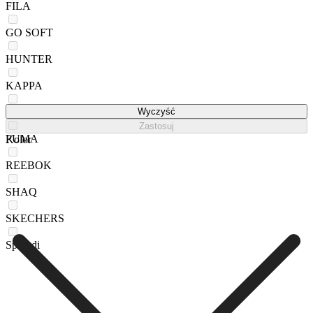
FILA
GO SOFT
HUNTER
KAPPA
NEW BALANCE
Wyczyść
Zastosuj
PUMA
Kolor
REEBOK
SHAQ
SKECHERS
Sprandi