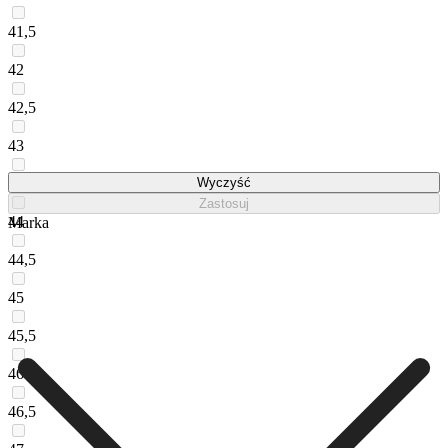
41,5
42
42,5
43
43,5
Wyczyść
Zastosuj
44
Marka
44,5
45
45,5
46
46,5