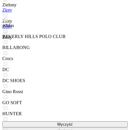
Zielony
Złoty
Złoty
adidas
Żółty
BEVERLY HILLS POLO CLUB
Żółty
BILLABONG
Crocs
DC
DC SHOES
Gino Rossi
GO SOFT
HUNTER
JENNY
Wyczyść