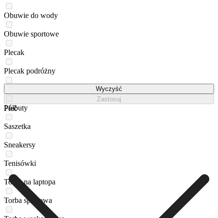
Obuwie do wody
Obuwie sportowe
Plecak
Plecak podróżny
Poduszka podróżna
Wyczyść
Zastosuj
Półbuty
Płeć
Saszetka
Sneakersy
Tenisówki
Torba na laptopa
Torba sportowa