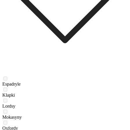
Espadryle
Klapki
Lordsy
Mokasyny
Oxfordy