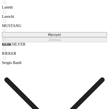
Lanetti
Lasocki
MUSTANG
NAUTICA
Wyczyść
Zastosuj
QUIKSILVER
Kolor
RIEKER
Sergio Bardi