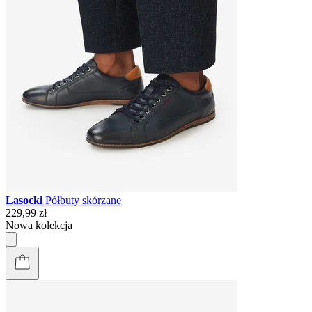
Lasocki
Półbuty skórzane
229,99 zł
Nowa kolekcja