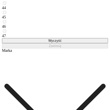
44
45
46
47
Wyczyść
Zastosuj
Marka