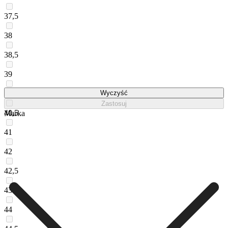
37,5
38
38,5
39
40
Wyczyść
Zastosuj
40,5
Marka
41
42
42,5
43
44