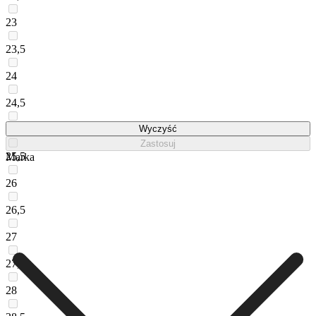
23
23,5
24
24,5
25
Wyczyść
Zastosuj
25,5
Marka
26
26,5
27
27,5
28