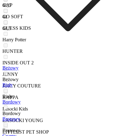
GAP
40,5
GO SOFT
41
GUESS KIDS
41,5
Harry Potter
HUNTER
INSIDE OUT 2
Beżowy
JENNY
Beżowy
Biały
JUICY COUTURE
Biały
KAPPA
Bordowy
Lasocki Kids
Bordowy
Brązowy
LASOCKI YOUNG
Brązowy
LITTLEST PET SHOP
Czarny