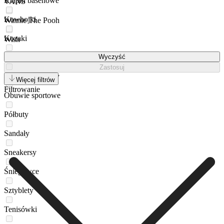
Klapki basenowe
VANS
Kowbojki
Winnie The Pooh
Kozaki
Wish
Loafersy
Wyczyść
Zastosuj
Obuwie do wody
Więcej filtrów
Filtrowanie
Obuwie sportowe
Półbuty
Sandały
Sneakersy
Śniegowce
Sztyblety
Tenisówki