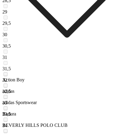
28,5
29
29,5
30
30,5
31
31,5
Action Boy
32
adidas
32,5
adidas Sportswear
33
Badura
33,5
BEVERLY HILLS POLO CLUB
34