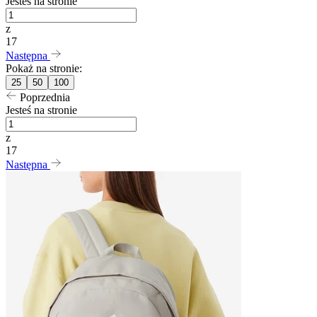
Jesteś na stronie
z
17
Następna
Pokaż na stronie:
25
50
100
Poprzednia
Jesteś na stronie
z
17
Następna