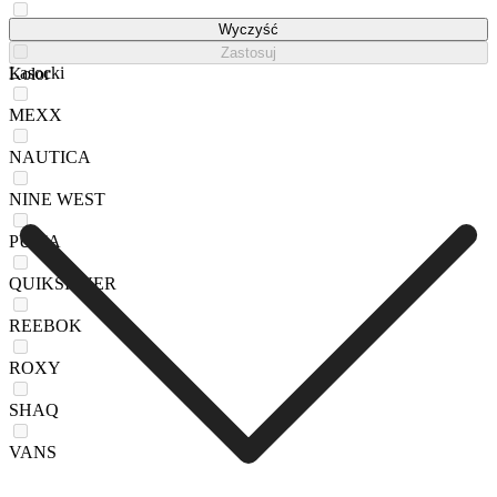
KAPPA
Wyczyść
Zastosuj
Lasocki
Kolor
MEXX
NAUTICA
NINE WEST
PUMA
QUIKSILVER
REEBOK
ROXY
SHAQ
VANS