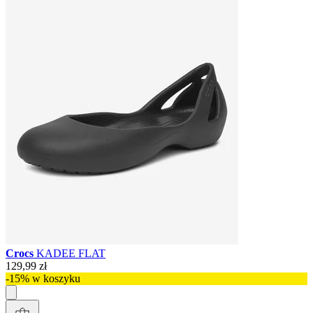
Crocs
KADEE FLAT
129,99 zł
-15% w koszyku