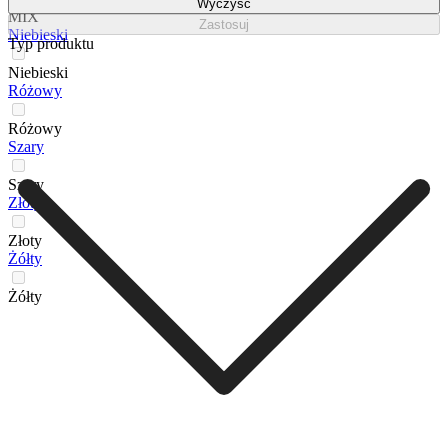
Wyczyść
MIX
Zastosuj
Niebieski
Typ produktu
Niebieski
Różowy
Różowy
Szary
Szary
Złoty
Złoty
Żółty
Żółty