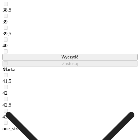
38,5
39
39,5
40
40,5
Wyczyść
Zastosuj
41
Marka
41,5
42
42,5
43
one_size