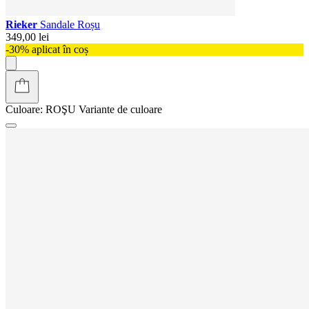
Rieker
Sandale Roșu
349,00 lei
-30% aplicat în coș
Culoare:
ROŞU
Variante de culoare