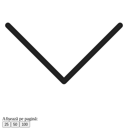
Afișează pe pagină:
25
50
100