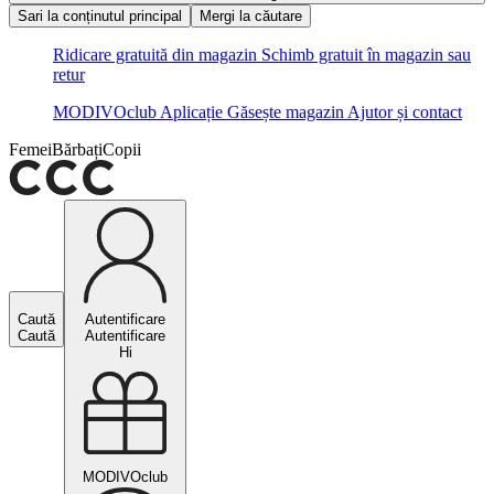
Sari la conținutul principal
Mergi la căutare
Ridicare gratuită din magazin
Schimb gratuit în magazin sau
retur
MODIVOclub
Aplicație
Găsește magazin
Ajutor și contact
Femei
Bărbați
Copii
Caută
Autentificare
Caută
Autentificare
Hi
MODIVOclub