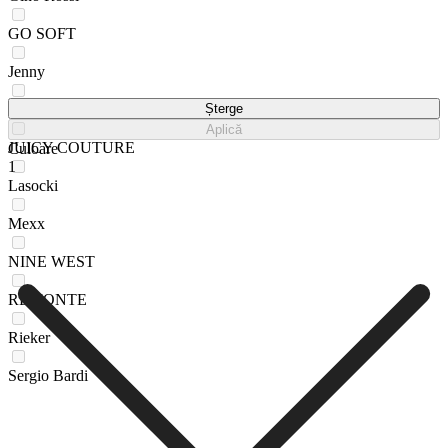
GO SOFT
Jenny
Jenny Fairy
Șterge
Aplică
JUICY COUTURE
Culoare
1
Lasocki
Mexx
NINE WEST
REMONTE
Rieker
Sergio Bardi