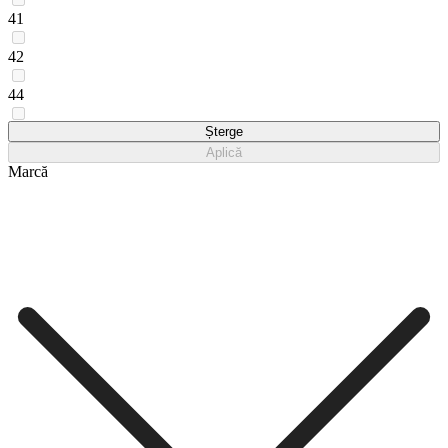
41
42
44
45
Șterge
Aplică
Marcă