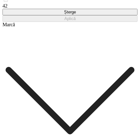
42
Șterge
Aplică
Marcă