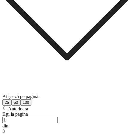
Afișează pe pagină:
25
50
100
Anterioara
Ești la pagina
din
3