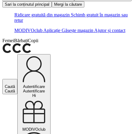
Sari la conținutul principal
Mergi la căutare
Ridicare gratuită din magazin
Schimb gratuit în magazin sau
retur
MODIVOclub
Aplicație
Găsește magazin
Ajutor și contact
Femei
Bărbați
Copii
Caută
Autentificare
Caută
Autentificare
Hi
MODIVOclub