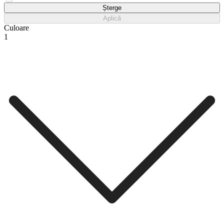
ROXY
Șterge
Aplică
Culoare
1