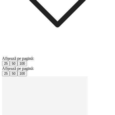
Afișează pe pagină:
25
50
100
Afișează pe pagină:
25
50
100