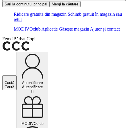
Sari la conținutul principal
Mergi la căutare
Ridicare gratuită din magazin
Schimb gratuit în magazin sau
retur
MODIVOclub
Aplicație
Găsește magazin
Ajutor și contact
Femei
Bărbați
Copii
Caută
Autentificare
Caută
Autentificare
Hi
MODIVOclub