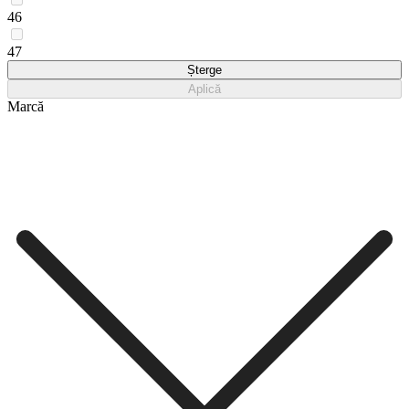
46
47
Șterge
Aplică
Marcă