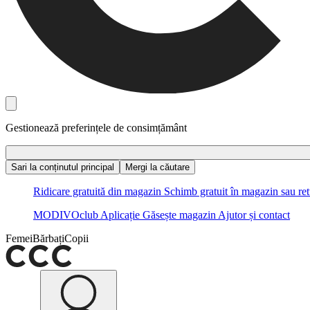
Gestionează preferințele de consimțământ
Sari la conținutul principal
Mergi la căutare
Ridicare gratuită din magazin
Schimb gratuit în magazin sau ret
MODIVOclub
Aplicație
Găsește magazin
Ajutor și contact
Femei
Bărbați
Copii